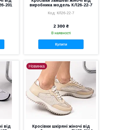
чі від
Кросівки замшеві жіночі від
26-201
виробника модель КЛ26-22-7
КЛ26-22-7
2 300 ₴
В наявності
Купити
Новинка
чі від
Кросівки шкіряні жіночі від