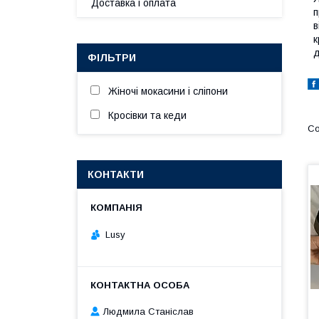
Доставка і оплата
п
в
к
д
ФІЛЬТРИ
Жіночі мокасини і сліпони
Кросівки та кеди
КОНТАКТИ
Lusy
Людмила Станіслав