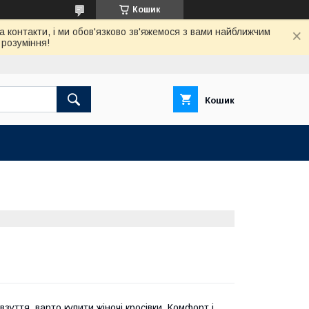
Кошик
а контакти, і ми обов'язково зв'яжемося з вами найближчим
розуміння!
Кошик
зуття, варто купити жіночі кросівки. Комфорт і