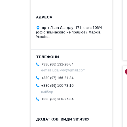
пр-т Льва Ландау, 171, офіс 106/4
(офіс тимчасово не працює), Харків,
Україна
+380 (66) 132-26-54
e-mail luda.kyry@gmail.com
+380 (97) 166-21-34
+380 (96) 100-73-10
вайбер
+380 (63) 308-27-84