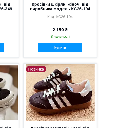
чі від
Кросівки шкіряні жіночі від
26-349
виробника модель КС26-194
КС26-194
2 150 ₴
В наявності
Купити
Новинка