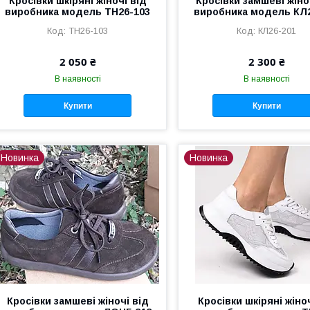
Кросівки шкіряні жіночі від
Кросівки замшеві жіно
виробника модель ТН26-103
виробника модель КЛ
ТН26-103
КЛ26-201
2 050 ₴
2 300 ₴
В наявності
В наявності
Купити
Купити
Новинка
Новинка
Кросівки замшеві жіночі від
Кросівки шкіряні жіно