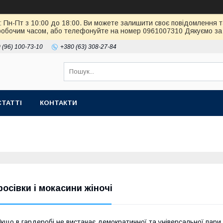
: Пн-Пт з 10:00 до 18:00. Ви можете залишити своє повідомлення т
робочим часом, або телефонуйте на номер 0961007310 Дякуємо за 
 (96) 100-73-10
+380 (63) 308-27-84
СТАТТІ
КОНТАКТИ
росівки і мокасини жіночі
кщо в гардеробі не вистачає демократичної та універсальної пари в