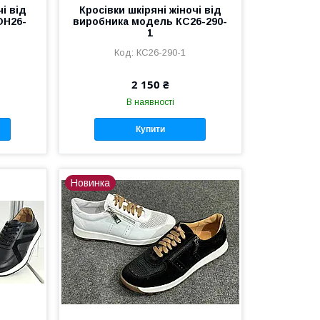
чі від
Кросівки шкіряні жіночі від
ОН26-
виробника модель КС26-290-
1
КС26-290-1
2 150 ₴
В наявності
Купити
Новинка