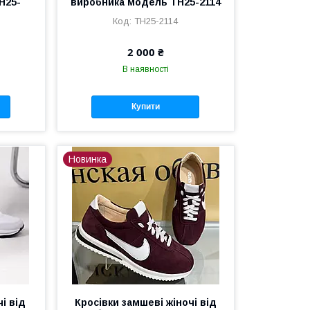
Н25-
виробника модель ТН25-2114
ТН25-2114
2 000 ₴
В наявності
Купити
Новинка
чі від
Кросівки замшеві жіночі від