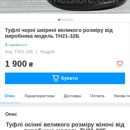
Туфлі чорні шкіряні великого розміру від
виробника модель ТН21-32Б
В наявності
Код: ТН21-32Б
Роздріб
1 900
₴
Купити
Опис
Характеристики
Доставка
Оплата
Умови п
Опис
Туфлі осінні великого розміру жіночі від