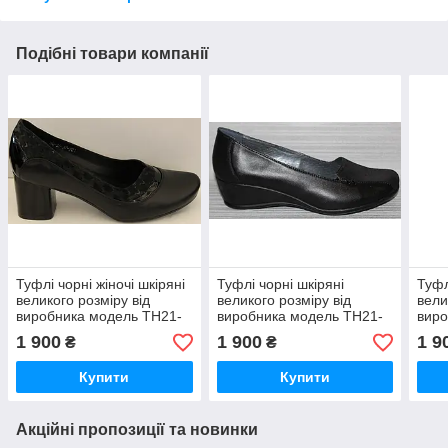
Подібні товари компанії
Туфлі чорні жіночі шкіряні
Туфлі чорні шкіряні
Туфл
великого розміру від
великого розміру від
вели
виробника модель ТН21-
виробника модель ТН21-
виро
6Б
60Б
4Б
1 900
1 900
1 9
₴
₴
Купити
Купити
Акційні пропозиції та новинки