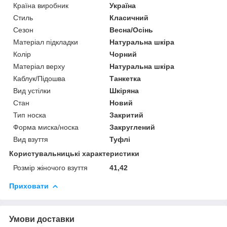
Країна виробник
Україна
Стиль
Класичний
Сезон
Весна/Осінь
Матеріал підкладки
Натуральна шкіра
Колір
Чорний
Матеріал верху
Натуральна шкіра
Каблук/Підошва
Танкетка
Вид устілки
Шкіряна
Стан
Новий
Тип носка
Закритий
Форма миска/носка
Закруглений
Вид взуття
Туфлі
Користувальницькі характеристики
Розмір жіночого взуття
41,42
Приховати
Умови доставки