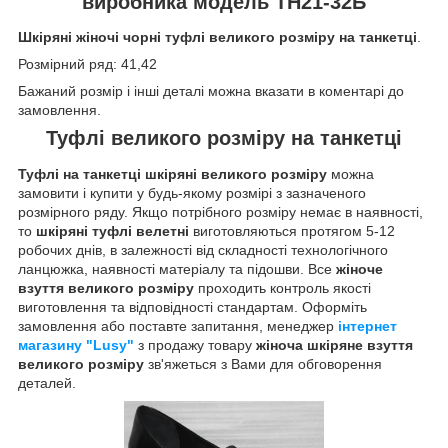
виробника модель ТН21-32Б
Шкіряні жіночі чорні туфлі великого розміру на танкетці
.
Розмірний ряд: 41,42
Бажаний розмір і інші деталі можна вказати в коментарі до
замовлення.
Туфлі великого розміру на танкетці
Туфлі на танкетці шкіряні великого розміру
можна
замовити і купити у будь-якому розмірі з зазначеного
розмірного ряду. Якщо потрібного розміру немає в наявності,
то
шкіряні туфлі велетні
виготовляються протягом 5-12
робочих днів, в залежності від складності технологічного
ланцюжка, наявності матеріалу та підошви. Все
жіноче
взуття великого розміру
проходить контроль якості
виготовлення та відповідності стандартам. Оформіть
замовлення або поставте запитання, менеджер
інтернет
магазину "Lusy"
з продажу товару
жіноча шкіряне взуття
великого розміру
зв'яжеться з Вами для обговорення
деталей.