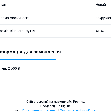
Стан
Новий
орма миска/носка
Закругле
озмір жіночого взуття
41,42
нформація для замовлення
іна:
2 500 ₴
Сайт створений на маркетплейсі
Prom.ua
Продавець на Bigl.ua
Lusy |
Поскаржитися на контент
|
Політика конфіденційності