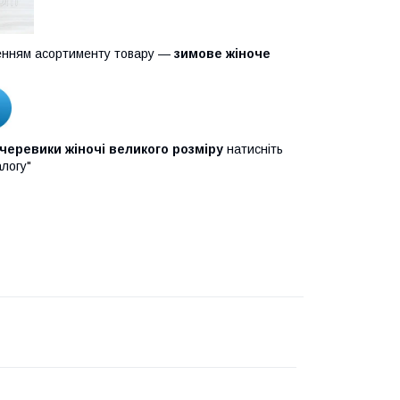
енням асортименту товару —
зимове жіноче
черевики жіночі великого розміру
натисніть
алогу"