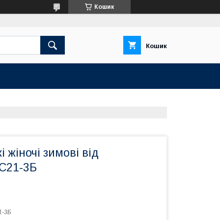
Кошик
Кошик
і жіночі зимові від
С21-3Б
1-3Б