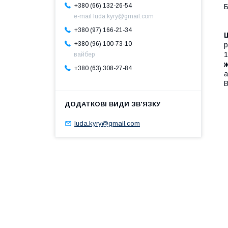
+380 (66) 132-26-54
Б
e-mail luda.kyry@gmail.com
+380 (97) 166-21-34
Ш
+380 (96) 100-73-10
р
1
вайбер
ж
+380 (63) 308-27-84
а
В
luda.kyry@gmail.com