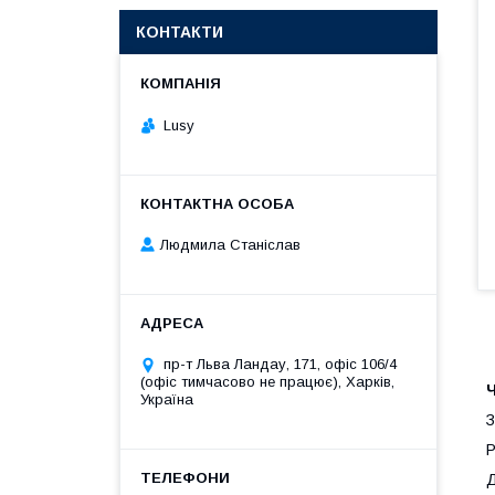
КОНТАКТИ
Lusy
Людмила Станіслав
пр-т Льва Ландау, 171, офіс 106/4
(офіс тимчасово не працює), Харків,
Ч
Україна
З
Р
Д