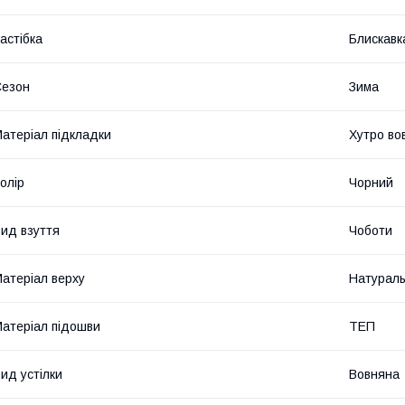
астібка
Блискавк
Сезон
Зима
атеріал підкладки
Хутро во
олір
Чорний
ид взуття
Чоботи
атеріал верху
Натураль
атеріал підошви
ТЕП
ид устілки
Вовняна