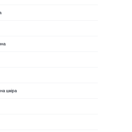
а
вна
на шкіра