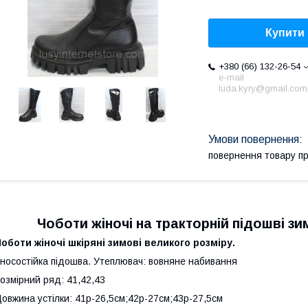
Купити
+380 (66) 132-26-54
e-mail
luda.kyry@gmail.com
повернення товару п
Чоботи жіночі на тракторній підошві з
оботи жіночі шкіряні зимові великого розміру.
носостійка підошва. Утеплювач: вовняне набивання
озмірний ряд: 41,42,43
овжина устілки: 41р-26,5см;42р-27см;43р-27,5см