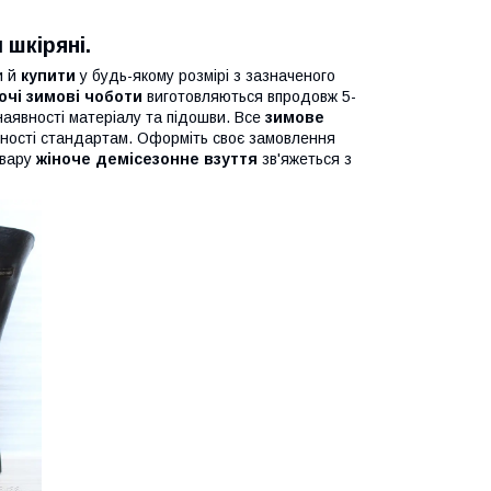
 шкіряні.
и й
купити
у будь-якому розмірі з зазначеного
очі зимові чоботи
виготовляються впродовж 5-
наявності матеріалу та підошви. Все
зимове
дності стандартам. Оформіть своє замовлення
овару
жіноче демісезонне взуття
зв'яжеться з