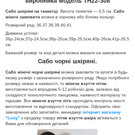
виробника модель ТН22-308
Сабо шкіряні на танкетці
. Висота танкетки — 5,5 см.
Сабо
жіночі замовити
можна в чорному або білому кольорі.
Розмірний ряд: 36,37,38,39,40,41
Довжина устілки:
36р-24см;37р-24,5см;38р-25см;39р-25,5см;40р-26см;41р-26,5
см
Бажаний розмір та інші деталі можна вказати на замовлення.
Сабо чорні шкіряні.
Сабо жіночі чорні шкіряні
можна замовити та купити в будь-
якому розмірі з зазначеного розмірного ряду. Якщо потрібного
розміру немає в наявності, то
жіноче взуття літнє
виготовляються впродовж 5-12 робочих днів, залежно від
складності технологічного ланцюжка, наявності матеріалу та
підошви. Все
жіноче взуття літо
проходить контроль якості
виготовлення та відповідності стандартам. Оформіть своє
замовлення або запитайте, менеджер
інтернет магазину
"Lusy"
з продажу товару
літнє взуття шкіра
зв'яжеться з
Вами для обговорення деталей.