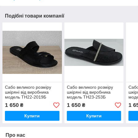
Подібні товари компанії
Сабо великого розміру
Сабо великого розміру
Сабо
шкіряні від виробника
шкіряні від виробника
шкір
модель ТН22-2019Б
модель ТН23-253Б
мод
1 650
1 650
1 6
₴
₴
Купити
Купити
Про нас