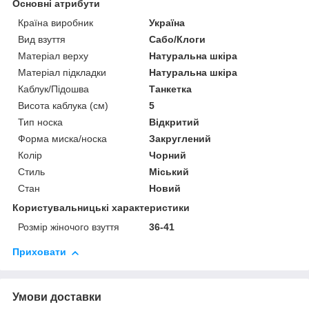
Основні атрибути
Країна виробник
Україна
Вид взуття
Сабо/Клоги
Матеріал верху
Натуральна шкіра
Матеріал підкладки
Натуральна шкіра
Каблук/Підошва
Танкетка
Висота каблука (см)
5
Тип носка
Відкритий
Форма миска/носка
Закруглений
Колір
Чорний
Стиль
Міський
Стан
Новий
Користувальницькі характеристики
Розмір жіночого взуття
36-41
Приховати
Умови доставки