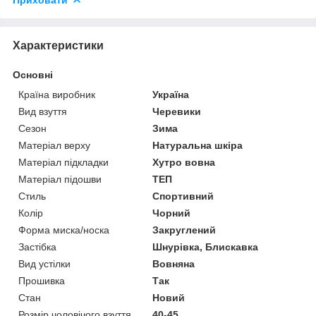
Характеристики
Основні
Країна виробник
Україна
Вид взуття
Черевики
Сезон
Зима
Матеріал верху
Натуральна шкіра
Матеріал підкладки
Хутро вовна
Матеріал підошви
ТЕП
Стиль
Спортивний
Колір
Чорний
Форма миска/носка
Закруглений
Застібка
Шнурівка, Блискавка
Вид устілки
Вовняна
Прошивка
Так
Стан
Новий
Розмір чоловічого взуття
40-45