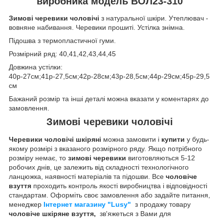
виробника модель ВОЛ23-310
Зимові черевики чоловічі
з натуральної шкіри. Утеплювач -
вовняне набивання.
Черевики прошиті. Устілка знімна.
Підошва з термопластичної гуми.
Розмірний ряд: 40,41,42,43,44,45
Довжина устілки:
40р-27см;41р-27,5см;42р-28см;43р-28,5см;44р-29см;45р-29,5
см
Бажаний розмір та інші деталі можна вказати у коментарях до
замовлення.
Зимові черевики чоловічі
Черевики чоловічі шкіряні
можна замовити і
купити
у будь-
якому розмірі з вказаного розмірного ряду. Якщо потрібного
розміру немає, то
зимові черевики
виготовляються 5-12
робочих днів, це залежить від складності технологічного
ланцюжка, наявності матеріалів та підошви. Все
чоловіче
взуття
проходить контроль якості виробництва і відповідності
стандартам. Оформіть своє замовлення або задайте питання,
менеджер
Інтернет магазину "Lusy"
з продажу товару
чоловіче шкіряне взуття,
зв'яжеться з Вами для