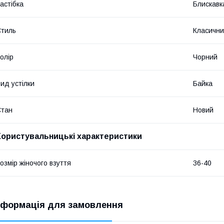
астібка
Блискавк
тиль
Класичн
олір
Чорний
ид устілки
Байка
Стан
Новий
Користувальницькі характеристики
озмір жіночого взуття
36-40
нформація для замовлення