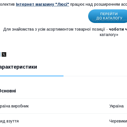
олектив
Інтернет магазину "Люсі"
працює над розширенням асо
Для знайомства з усім асортиментом товарної позиції -
чоботи ч
каталогу»
арактеристики
Основні
раїна виробник
Україна
ид взуття
Черевики