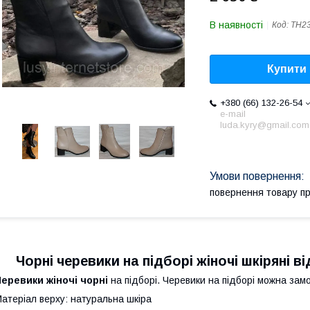
В наявності
Код:
ТН23
Купити
+380 (66) 132-26-54
e-mail
luda.kyry@gmail.com
повернення товару п
Чорні черевики на підборі жіночі шкіряні
еревики жіночі чорні
на підборі. Черевики на підборі можна замо
атеріал верху: натуральна шкіра