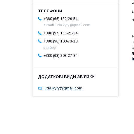
Р
Д
+380 (66) 132-26-54
Б
e-mail luda.kyry@gmail.com
+380 (97) 166-21-34
Ч
+380 (96) 100-73-10
п
с
вайбер
я
+380 (63) 308-27-84
І
luda.kyry@gmail.com