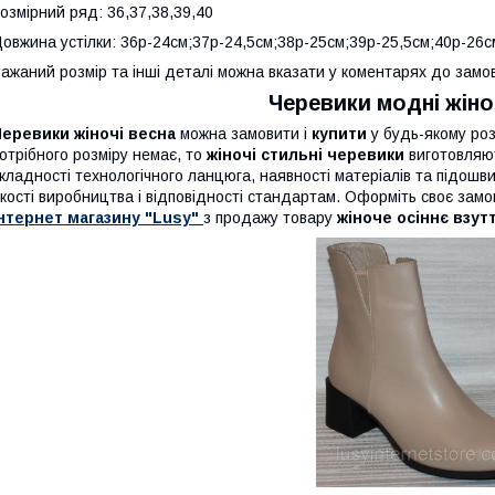
озмірний ряд: 36,37,38,39,40
овжина устілки: 36р-24см;37р-24,5см;38р-25см;39р-25,5см;40р-26с
ажаний розмір та інші деталі можна вказати у коментарях до замо
Черевики модні жіноч
еревики жіночі весна
можна замовити і
купити
у будь-якому роз
отрібного розміру немає, то
жіночі стильні черевики
виготовляют
кладності технологічного ланцюга, наявності матеріалів та підошв
кості виробництва і відповідності стандартам. Оформіть своє за
нтернет магазину "Lusy"
з продажу товару
жіноче осіннє взут