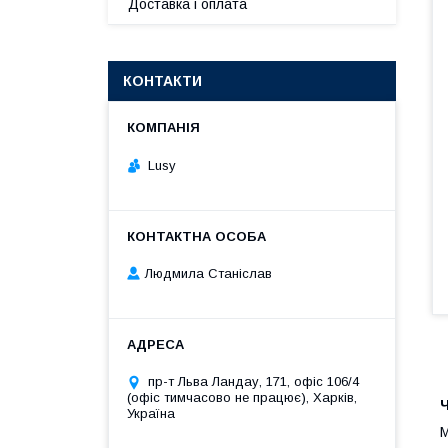
Доставка і оплата
КОНТАКТИ
Lusy
Людмила Станіслав
пр-т Льва Ландау, 171, офіс 106/4
(офіс тимчасово не працює), Харків,
Ч
Україна
М