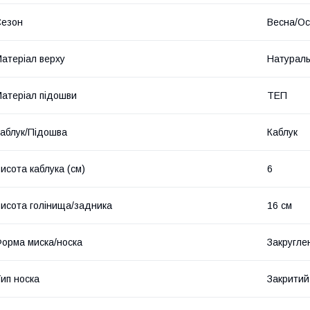
Сезон
Весна/Ос
атеріал верху
Натураль
атеріал підошви
ТЕП
аблук/Підошва
Каблук
исота каблука (см)
6
исота голінища/задника
16 см
орма миска/носка
Закругле
ип носка
Закритий