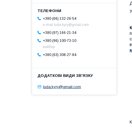
Д
У
+380 (66) 132-26-54
e-mail luda.kyry@gmail.com
К
+380 (97) 166-21-34
п
с
+380 (96) 100-73-10
в
вайбер
м
+380 (63) 308-27-84
luda.kyry@gmail.com
К