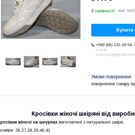
В наявності
Код:
ТН23
Купити
+380 (66) 132-26-54
e-mail
luda.kyry@gmail.com
повернення товару п
Кросівки жіночі шкіряні від виро
росівки жіночі на шнурках
виготовлені
з натуральної шкіри.
озміри: 36,37,38,39,40,41