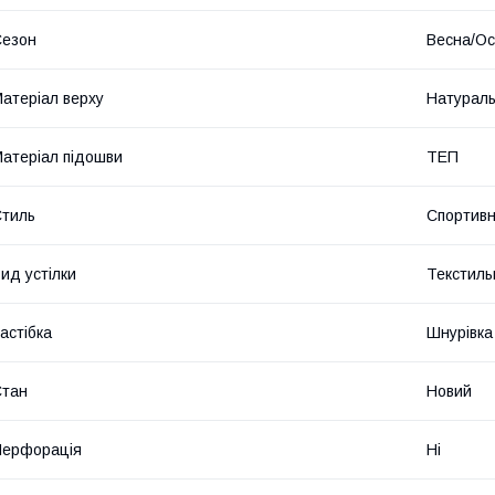
Сезон
Весна/Ос
атеріал верху
Натураль
атеріал підошви
ТЕП
тиль
Спортив
ид устілки
Текстиль
астібка
Шнурівка
Стан
Новий
Перфорація
Ні