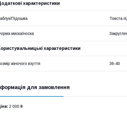
Додаткові характеристики
аблук/Підошва
Товста п
орма миска/носка
Закругле
Користувальницькі характеристики
озмір жіночого взуття
36-40
нформація для замовлення
іна:
2 000 ₴