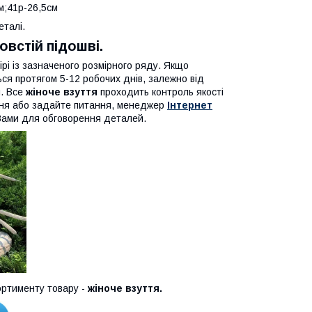
м;41р-26,5см
еталі.
товстій підошві.
рі із зазначеного розмірного ряду. Якщо
ся протягом 5-12 робочих днів, залежно від
и. Все
жіноче взуття
проходить контроль якості
ння або задайте питання, менеджер
Інтернет
Вами для обговорення деталей.
ртименту товару -
жіноче взуття.