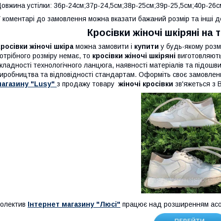
овжина устілки: 36р-24см;37р-24,5см;38р-25см;39р-25,5см;40р-26с
 коментарі до замовлення можна вказати бажаний розмір та інші д
Кросівки жіночі шкіряні на 
росівки
жіночі шкіра
можна замовити і
купити
у будь-якому розмі
отрібного розміру немає, то
кросівки жіночі шкіряні
виготовляють
кладності технологічного ланцюга, наявності матеріалів та підошв
иробництва та відповідності стандартам. Оформіть своє замовле
агазину "Lusy"
з продажу товару
жіночі кросівки
зв'яжеться з 
олектив
Інтернет магазину "Люсі"
працює над розширенням асо