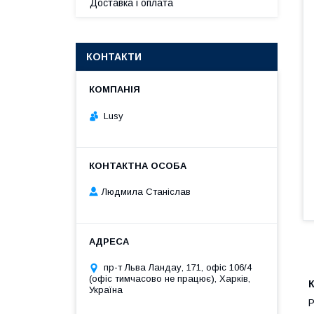
Доставка і оплата
КОНТАКТИ
Lusy
Людмила Станіслав
пр-т Льва Ландау, 171, офіс 106/4
(офіс тимчасово не працює), Харків,
К
Україна
Р