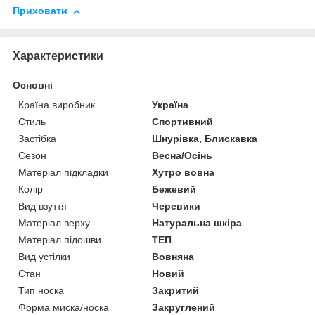
Приховати
Характеристики
Основні
Країна виробник
Україна
Стиль
Спортивний
Застібка
Шнурівка, Блискавка
Сезон
Весна/Осінь
Матеріал підкладки
Хутро вовна
Колір
Бежевий
Вид взуття
Черевики
Матеріал верху
Натуральна шкіра
Матеріал підошви
ТЕП
Вид устілки
Вовняна
Стан
Новий
Тип носка
Закритий
Форма миска/носка
Закруглений