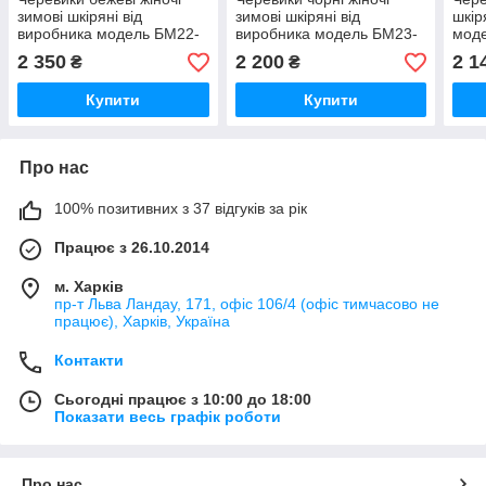
зимові шкіряні від
зимові шкіряні від
шкір
виробника модель БМ22-
виробника модель БМ23-
мод
301-1
106
2 350
2 200
2 1
₴
₴
Купити
Купити
Про нас
100% позитивних з 37 відгуків за рік
Працює з 26.10.2014
м. Харків
пр-т Льва Ландау, 171, офіс 106/4 (офіс тимчасово не
працює), Харків, Україна
Контакти
Сьогодні працює з 10:00 до 18:00
Показати весь графік роботи
Про нас