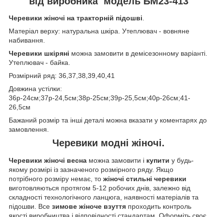
від виробника модель БМ23-413
Черевики жіночі на тракторній підошві
.
Матеріал верху: натуральна шкіра. Утеплювач - вовняне
набивання.
Черевики шкіряні
можна замовити в демісезонному варіанті.
Утеплювач - байка.
Розмірний ряд: 36,37,38,39,40,41
Довжина устілки:
36р-24см;37р-24,5см;38р-25см;39р-25,5см;40р-26см;41-
26,5см
Бажаний розмір та інші деталі можна вказати у коментарях до
замовлення.
Черевики модні жіночі.
Черевики жіночі весна
можна замовити і
купити
у будь-
якому розмірі із зазначеного розмірного ряду. Якщо
потрібного розміру немає, то
жіночі стильні черевики
виготовляються протягом 5-12 робочих днів, залежно від
складності технологічного ланцюга, наявності матеріалів та
підошви. Все
зимове жіноче взуття
проходить контроль
якості виробництва і відповідності стандартам. Оформіть своє