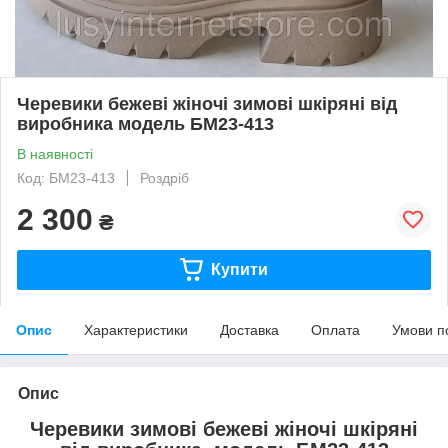
Черевики бежеві жіночі зимові шкіряні від
виробника модель БМ23-413
В наявності
Код: БМ23-413
Роздріб
2 300
₴
Купити
Опис
Характеристики
Доставка
Оплата
Умови п
Опис
Черевики зимові бежеві жіночі шкіряні