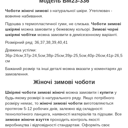
модель БМ23-336
Чоботи жіночі
зимові
з натуральної шкіри. Утеплювач -
вовняне набивання.
Підошва з термопластичної гуми, не слизька.
Чоботи зимові
шкіряні
можна замовити у бежевому кольорі.
Зимові чорні
шкіряні чобітки
можна замовити в демісезонному варіанті.
Розмірний ряд: 36,37,38,39,40,41
Довжина устілки:
36р-24см;37р-24,5см;38р-25см;39р-25,5см;40р-26см;41р-26,5
см
Бажаний розмір та інші деталі можна вказати у коментарях до
замовлення.
Жіночі зимові чоботи
Шкіряні чоботи зимові жіночі
можна замовити і
купити
у
будь-якому розмірі із натурального ряду. Якщо потрібного
розміру немає, то
жіночі зимові чоботи
виготовляються
протягом 5-12 робочих днів, залежно від складності
технологічного ланцюга, наявності матеріалів та підошви. Все
зимове жіноче взуття
проходить контроль якості
виробництва і відповідності стандартам. Оформіть своє