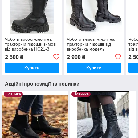
Чоботи високі жіночі на
Чоботи зимові жіночі на
Чобо
тракторній підошві зимові
тракторній підошві від
трак
від виробника НС21-3
виробника модель
від 
ЛОН25-А3
НС2
2 500
2 900
2 5
₴
₴
Купити
Купити
Акційні пропозиції та новинки
Новинка
Новинка