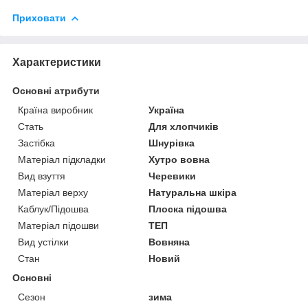
Приховати
Характеристики
Основні атрибути
Країна виробник
Україна
Стать
Для хлопчиків
Застібка
Шнурівка
Матеріал підкладки
Хутро вовна
Вид взуття
Черевики
Матеріал верху
Натуральна шкіра
Каблук/Підошва
Плоска підошва
Матеріал підошви
ТЕП
Вид устілки
Вовняна
Стан
Новий
Основні
Сезон
зима