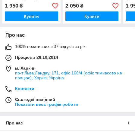
виробника модель ВОЛ23-
виро
1 950
2 050
1 9
₴
₴
103П
101
Купити
Купити
Про нас
100% позитивних з 37 відгуків за рік
Працює з 26.10.2014
м. Харків
пр-т Льва Ландау, 171, офіс 106/4 (офіс тимчасово не
працює), Харків, Україна
Контакти
Сьогодні вихідний
Показати весь графік роботи
Про нас