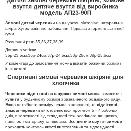
Дитячі зимові черевики шкіряні, зимове
взуття дитяче взуття від виробника
модель АП23-90П
Зимові дитячі черевики
на шнурках.
Матеріал: натуральна
шкіра. Хутро-вовняне набивання. Підошва з термопластичної
гуми.
Розмірний ряд: 35,36,37,38,39
Довжина устілки:
35р-23,5см;36р-24см;37р-24,5см;38р-25см;39р-25,5см
У коментарі до замовлення можна вказати бажаний розмір і
інші деталі.
Спортивні зимові черевики шкіряні для
хлопчика
Черевики підліткові на шнурках зимові
можна замовити і
купити
у будь-якому розмірі з зазначеного розмірного ряду.
Якщо потрібного розміру немає в наявності, то
підліткові
зимові черевики
виготовляються протягом 5 - 7 робочих
днів, в залежності від складності технологічного ланцюжка,
наявності матеріалу та підошви. Все
дитяче взуття зимове
проходить контроль якості виготовлення та відповідності