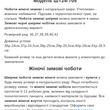
модель ШТ24-705
Чоботи жіночі
зимові
з натуральної шкіри. Утеплювач -
вовняне набивання. Підошва з термопластичної гуми, не
слизька.
Чоботи зимові шкіряні
можна замовити в замші.
Зимові чорні шкіряні чобітки
можна замовити в
демісезонному варіанті.
Розмірний ряд: 36,37,38,39,40,41
Довжина устілки:
36р-24см;37р-24,5см;38р-25см;39р-25,5см;40р-26см;41р-26,5
см
Бажаний розмір та інші деталі можна вказати у коментарях до
замовлення.
Жіночі зимові чоботи
Шкіряні чоботи зимові жіночі
можна замовити і
купити
у
будь-якому розмірі із натурального ряду. Якщо потрібного
розміру немає, то
жіночі зимові чоботи
виготовляються
протягом 5-12 робочих днів, залежно від складності
технологічного ланцюга, наявності матеріалів та підошви. Все
зимове жіноче взуття
проходить контроль якості
виробництва і відповідності стандартам. Оформіть своє