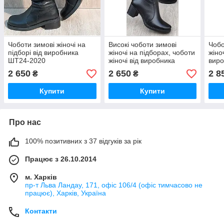
Чоботи зимові жіночі на
Високі чоботи зимові
Чобо
підборі від виробника
жіночі на підборах, чоботи
жіно
ШТ24-2020
жіночі від виробника
виро
модель ШТ24-32
421
2 650
2 650
2 8
₴
₴
Купити
Купити
Про нас
100% позитивних з 37 відгуків за рік
Працює з 26.10.2014
м. Харків
пр-т Льва Ландау, 171, офіс 106/4 (офіс тимчасово не
працює), Харків, Україна
Контакти