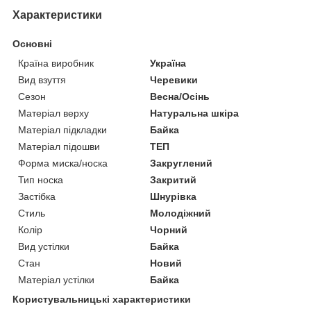
Характеристики
Основні
Країна виробник
Україна
Вид взуття
Черевики
Сезон
Весна/Осінь
Матеріал верху
Натуральна шкіра
Матеріал підкладки
Байка
Матеріал підошви
ТЕП
Форма миска/носка
Закруглений
Тип носка
Закритий
Застібка
Шнурівка
Стиль
Молодіжний
Колір
Чорний
Вид устілки
Байка
Стан
Новий
Матеріал устілки
Байка
Користувальницькі характеристики