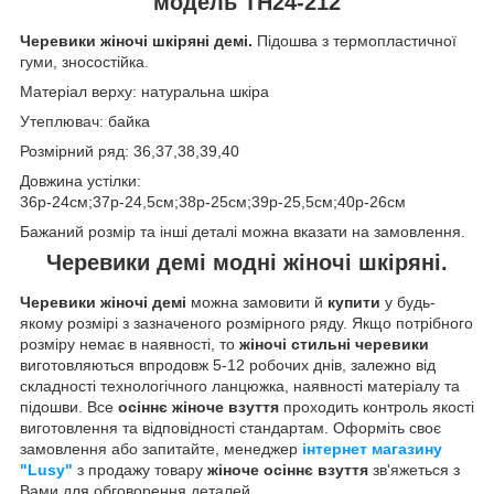
модель ТН24-212
Черевики жіночі шкіряні демі.
Підошва з термопластичної
гуми, зносостійка.
Матеріал верху: натуральна шкіра
Утеплювач: байка
Розмірний ряд: 36,37,38,39,40
Довжина устілки:
36р-24см;37р-24,5см;38р-25см;39р-25,5см;40р-26см
Бажаний розмір та інші деталі можна вказати на замовлення.
Черевики демі модні жіночі шкіряні.
Черевики жіночі демі
можна замовити й
купити
у будь-
якому розмірі з зазначеного розмірного ряду. Якщо потрібного
розміру немає в наявності, то
жіночі стильні черевики
виготовляються впродовж 5-12 робочих днів, залежно від
складності технологічного ланцюжка, наявності матеріалу та
підошви. Все
осіннє жіноче взуття
проходить контроль якості
виготовлення та відповідності стандартам. Оформіть своє
замовлення або запитайте, менеджер
інтернет магазину
"Lusy"
з продажу товару
жіноче осіннє взуття
зв'яжеться з
Вами для обговорення деталей.