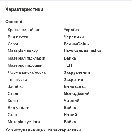
Характеристики
Основні
Країна виробник
Україна
Вид взуття
Черевики
Сезон
Весна/Осінь
Матеріал верху
Натуральна шкіра
Матеріал підкладки
Байка
Матеріал підошви
ТЕП
Форма миска/носка
Закруглений
Тип носка
Закритий
Застібка
Блискавка
Стиль
Молодіжний
Колір
Чорний
Вид устілки
Байка
Стан
Новий
Матеріал устілки
Байка
Користувальницькі характеристики