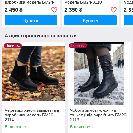
виробника модель БМ24-
модель БМ24-3110
мод
2123Б
2 450
2 350
2 3
₴
₴
Купити
Купити
Акційні пропозиції та новинки
Новинка
Новинка
Черевики жіночі замшеві від
Чоботи зимові жіночі на
виробника модель БМ26-
танкетці від виробника БМ26-
2114
2113
В наявності
В наявності