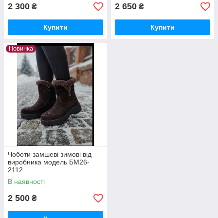
2 300
2 650
₴
₴
Купити
Купити
Новинка
Чоботи замшеві зимові від
виробника модель БМ26-
2112
В наявності
2 500
₴