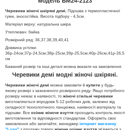
модель БМ24-2123
Черевики жіночі шкіряні демі.
Підошва з термопластичної
гуми, зносостійка. Висота підбору - 4,5см.
Матеріал верху: натуральна шкіра
Утеплювач: байка
Розмірний ряд: 36,37,38,39,40,41
Довжина устілки:
36р-24см;37р-24,5см;38р-25см;39р-25,5см;40р-26см;41р-26,5
см
Бажаний розмір та інші деталі можна вказати на замовлення.
Черевики демі модні жіночі шкіряні.
Черевики жіночі демі
можна замовити й
купити
у будь-
якому розмірі з зазначеного розмірного ряду. Якщо потрібного
розміру немає в наявності, то
жіночі стильні черевики
виготовляються впродовж 5-12 робочих днів, залежно від
складності технологічного ланцюжка, наявності матеріалу та
підошви. Все
осіннє жіноче взуття
проходить контроль якості
виготовлення та відповідності стандартам. Оформіть своє
замовлення або запитайте, менеджер
інтернет магазину
"Lusy"
з продажу товару
жіноче осіннє взуття
зв'яжеться з