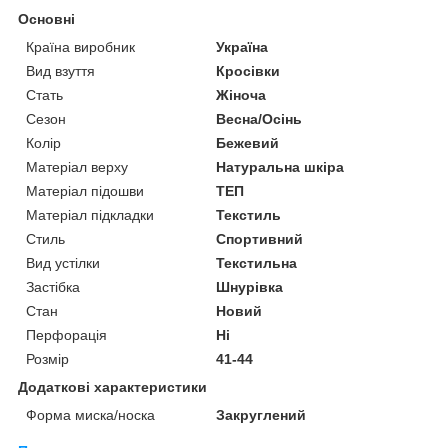
Основні
Країна виробник
Україна
Вид взуття
Кросівки
Стать
Жіноча
Сезон
Весна/Осінь
Колір
Бежевий
Матеріал верху
Натуральна шкіра
Матеріал підошви
ТЕП
Матеріал підкладки
Текстиль
Стиль
Спортивний
Вид устілки
Текстильна
Застібка
Шнурівка
Стан
Новий
Перфорація
Ні
Розмір
41-44
Додаткові характеристики
Форма миска/носка
Закруглений