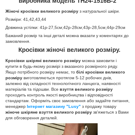
виробника модель ТН24-1516Б-2
Жіночі кросівки великого розміру
з натуральної шкіри.
Розміри: 41,42,43,44
Довжина устілки: 41р-27,5см;42р-28см;43р-28,5см;44р-29см
Бажаний розмір та інші деталі можна вказати у коментарях до
замовлення.
Кросівки жіночі великого розміру.
Кросівки шкіряні великого розміру
можна замовити і
купити в будь-якому розмірі з вказаного розмірного ряду.
Якщо потрібного розміру немає, то
білі кросівки великого
розміру
виготовляються протягом 5-12 робочих днів,
залежно від складності технологічного ланцюга, наявності
матеріалів та підошви. Все
взуття великого розміру
проходить контроль якості виробництва і відповідності
стандартам.
Оформіть своє замовлення або задайте питання,
менеджер
Інтернет магазину "Lusy"
з продажу товару
жіноче шкіряне взуття великого розміру
зв'яжеться з Вами
для обговорення деталей.