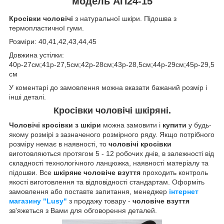
модель АП24-15
Кросівки чоловічі
з натуральної шкіри. Підошва з
термопластичної гуми.
Розміри: 40,41,42,43,44,45
Довжина устілки:
40р-27см;41р-27,5см;42р-28см;43р-28,5см;44р-29см;45р-29,5
см
У коментарі до замовлення можна вказати бажаний розмір і
інші деталі.
Кросівки чоловічі шкіряні.
Чоловічі кросівки з шкіри
можна замовити і
купити
у будь-
якому розмірі з зазначеного розмірного ряду. Якщо потрібного
розміру немає в наявності, то
чоловічі кросівки
виготовляються протягом 5 - 12 робочих днів, в залежності від
складності технологічного ланцюжка, наявності матеріалу та
підошви. Все
шкіряне чоловіче взуття
проходить контроль
якості виготовлення та відповідності стандартам. Оформіть
замовлення або поставте запитання, менеджер
інтернет
магазину "Lusy"
з продажу товару -
чоловіче взуття
зв'яжеться з Вами для обговорення деталей.