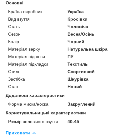
Основні
Країна виробник
Україна
Вид взуття
Кросівки
Стать
Чоловіча
Сезон
Весна/Осінь
Колір
Чорний
Матеріал верху
Натуральна шкіра
Матеріал підошви
ПУ
Матеріал підкладки
Текстиль
Стиль
Спортивний
Застібка
Шнурівка
Стан
Новий
Додаткові характеристики
Форма миска/носка
Закруглений
Користувальницькі характеристики
Розмір чоловічого взуття
40-45
Приховати