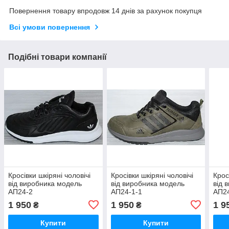
Повернення товару впродовж 14 днів за рахунок покупця
Всі умови повернення
Подібні товари компанії
Кросівки шкіряні чоловічі
Кросівки шкіряні чоловічі
Крос
від виробника модель
від виробника модель
від 
АП24-2
АП24-1-1
АП2
1 950
1 950
1 9
₴
₴
Купити
Купити