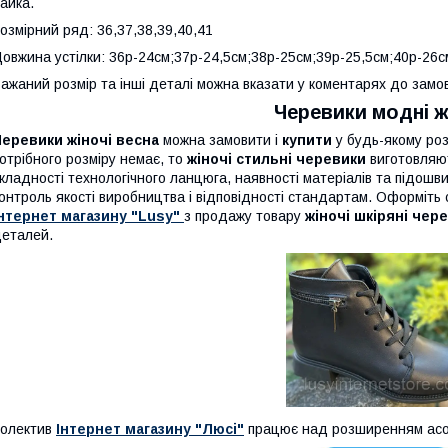
айка.
озмірний ряд: 36,37,38,39,40,41
овжина устілки: 36р-24см;37р-24,5см;38р-25см;39р-25,5см;40р-26с
ажаний розмір та інші деталі можна вказати у коментарях до замо
Черевики модні жі
еревики жіночі весна
можна замовити і
купити
у будь-якому роз
отрібного розміру немає, то
жіночі стильні черевики
виготовляют
кладності технологічного ланцюга, наявності матеріалів та підошв
онтроль якості виробництва і відповідності стандартам. Оформіт
нтернет магазину "Lusy"
з продажу товару
жіночі шкіряні чер
еталей.
олектив
Інтернет магазину "Люсі"
працює над розширенням асо