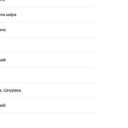
на шкіра
вна
ний
а, Шнурівка
ний