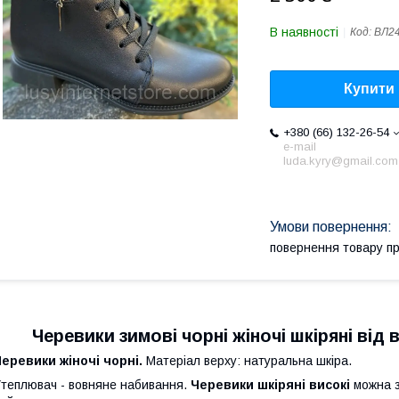
В наявності
Код:
ВЛ24
Купити
+380 (66) 132-26-54
e-mail
luda.kyry@gmail.com
повернення товару п
Черевики зимові чорні жіночі шкіряні ві
еревики жіночі чорні.
Матеріал верху: натуральна шкіра.
теплювач - вовняне набивання.
Черевики шкіряні високі
можна з