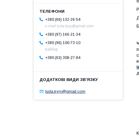
б
Р
Д
+380 (66) 132-26-54
Б
e-mail luda.kyry@gmail.com
+380 (97) 166-21-34
+380 (96) 100-73-10
Ч
п
вайбер
с
+380 (63) 308-27-84
к
І
д
luda.kyry@gmail.com
К