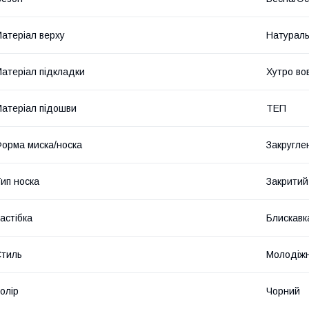
атеріал верху
Натураль
атеріал підкладки
Хутро во
атеріал підошви
ТЕП
орма миска/носка
Закругле
ип носка
Закритий
астібка
Блискавк
тиль
Молодіж
олір
Чорний