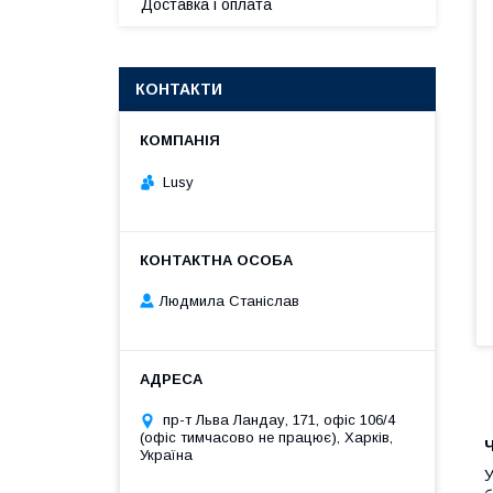
Доставка і оплата
КОНТАКТИ
Lusy
Людмила Станіслав
пр-т Льва Ландау, 171, офіс 106/4
(офіс тимчасово не працює), Харків,
Ч
Україна
У