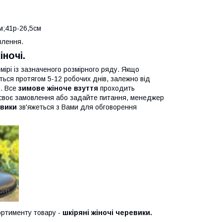
м;41р-26,5см
влення.
ночі.
мірі із зазначеного розмірного ряду. Якщо
ься протягом 5-12 робочих днів, залежно від
и. Все
зимове жіноче взуття
проходить
ь своє замовлення або задайте питання, менеджер
евики
зв'яжеться з Вами для обговорення
ртименту товару -
шкіряні жіночі черевики.