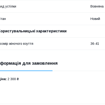
ид устілки
Вовняна
Стан
Новий
Користувальницькі характеристики
озмір жіночого взуття
36-41
нформація для замовлення
іна:
2 300 ₴