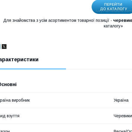
Для знайомства з усім асортиментом товарної позиції -
черевики
каталогу»
арактеристики
Основні
раїна виробник
Україна
ид взуття
Черевики
Сезон
Весна/Ос