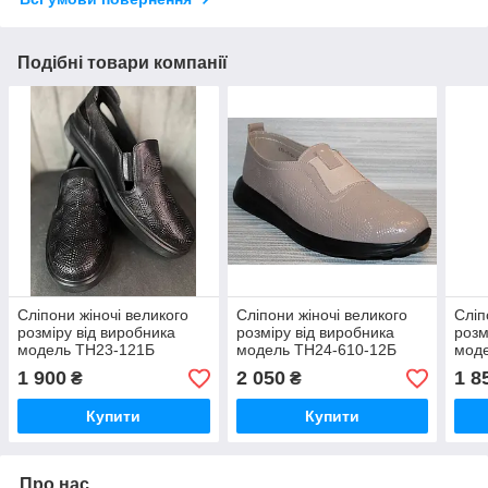
Подібні товари компанії
Сліпони жіночі великого
Сліпони жіночі великого
Сліп
розміру від виробника
розміру від виробника
розм
модель ТН23-121Б
модель ТН24-610-12Б
мод
1 900
2 050
1 8
₴
₴
Купити
Купити
Про нас