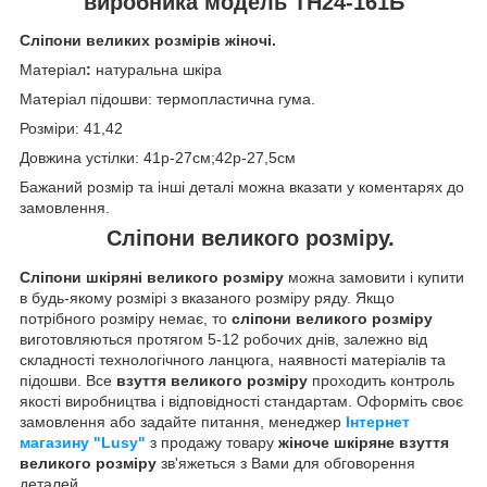
виробника модель ТН24-161Б
Сліпони великих розмірів жіночі.
Матеріал
:
натуральна шкіра
Матеріал підошви: термопластична гума.
Розміри: 41,42
Довжина устілки: 41р-27см;42р-27,5см
Бажаний розмір та інші деталі можна вказати у коментарях до
замовлення.
Сліпони великого розміру.
Сліпони шкіряні великого розміру
можна замовити і купити
в будь-якому розмірі з вказаного розміру ряду. Якщо
потрібного розміру немає, то
сліпони великого розміру
виготовляються протягом 5-12 робочих днів, залежно від
складності технологічного ланцюга, наявності матеріалів та
підошви. Все
взуття великого розміру
проходить контроль
якості виробництва і відповідності стандартам. Оформіть своє
замовлення або задайте питання, менеджер
Інтернет
магазину "Lusy"
з продажу товару
жіноче шкіряне взуття
великого розміру
зв'яжеться з Вами для обговорення
деталей.