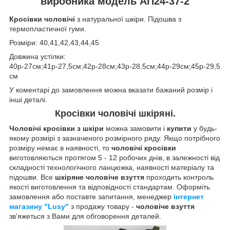
виробника модель АП24-37-2
Кросівки чоловічі
з натуральної шкіри. Підошва з
термопластичної гуми.
Розміри: 40,41,42,43,44,45
Довжина устілки:
40р-27см;41р-27,5см;42р-28см;43р-28,5см;44р-29см;45р-29,5
см
У коментарі до замовлення можна вказати бажаний розмір і
інші деталі.
Кросівки чоловічі шкіряні.
Чоловічі кросівки з шкіри
можна замовити і
купити
у будь-
якому розмірі з зазначеного розмірного ряду. Якщо потрібного
розміру немає в наявності, то
чоловічі кросівки
виготовляються протягом 5 - 12 робочих днів, в залежності від
складності технологічного ланцюжка, наявності матеріалу та
підошви. Все
шкіряне чоловіче взуття
проходить контроль
якості виготовлення та відповідності стандартам. Оформіть
замовлення або поставте запитання, менеджер
інтернет
магазину "Lusy"
з продажу товару -
чоловіче взуття
зв'яжеться з Вами для обговорення деталей.