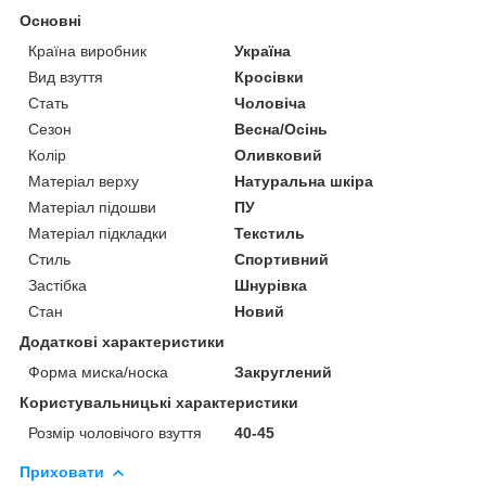
Основні
Країна виробник
Україна
Вид взуття
Кросівки
Стать
Чоловіча
Сезон
Весна/Осінь
Колір
Оливковий
Матеріал верху
Натуральна шкіра
Матеріал підошви
ПУ
Матеріал підкладки
Текстиль
Стиль
Спортивний
Застібка
Шнурівка
Стан
Новий
Додаткові характеристики
Форма миска/носка
Закруглений
Користувальницькі характеристики
Розмір чоловічого взуття
40-45
Приховати