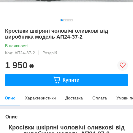
Кросівки шкіряні чоловічі оливкові від
виробника модель АП24-37-2
В наявності
Код: АП24-37-2
Роздріб
1 950
₴
Купити
Опис
Характеристики
Доставка
Оплата
Умови п
Опис
Кросівки шкіряні чоловічі оливкові від