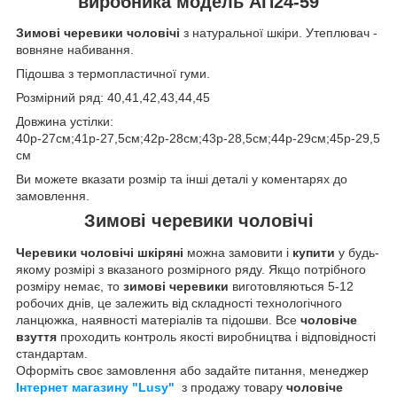
виробника модель АП24-59
Зимові черевики чоловічі
з натуральної шкіри. Утеплювач -
вовняне набивання.
Підошва з термопластичної гуми.
Розмірний ряд: 40,41,42,43,44,45
Довжина устілки:
40р-27см;41р-27,5см;42р-28см;43р-28,5см;44р-29см;45р-29,5
см
Ви можете вказати розмір та інші деталі у коментарях до
замовлення.
Зимові черевики чоловічі
Черевики чоловічі шкіряні
можна замовити і
купити
у будь-
якому розмірі з вказаного розмірного ряду. Якщо потрібного
розміру немає, то
зимові черевики
виготовляються 5-12
робочих днів, це залежить від складності технологічного
ланцюжка, наявності матеріалів та підошви. Все
чоловіче
взуття
проходить контроль якості виробництва і відповідності
стандартам.
Оформіть своє замовлення або задайте питання, менеджер
Інтернет магазину "Lusy"
з продажу товару
чоловіче