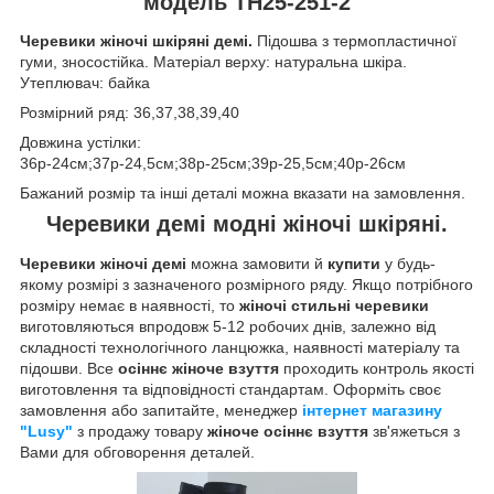
модель ТН25-251-2
Черевики жіночі шкіряні демі.
Підошва з термопластичної
гуми, зносостійка. Матеріал верху: натуральна шкіра.
Утеплювач: байка
Розмірний ряд: 36,37,38,39,40
Довжина устілки:
36р-24см;37р-24,5см;38р-25см;39р-25,5см;40р-26см
Бажаний розмір та інші деталі можна вказати на замовлення.
Черевики демі модні жіночі шкіряні.
Черевики жіночі демі
можна замовити й
купити
у будь-
якому розмірі з зазначеного розмірного ряду. Якщо потрібного
розміру немає в наявності, то
жіночі стильні черевики
виготовляються впродовж 5-12 робочих днів, залежно від
складності технологічного ланцюжка, наявності матеріалу та
підошви. Все
осіннє жіноче взуття
проходить контроль якості
виготовлення та відповідності стандартам. Оформіть своє
замовлення або запитайте, менеджер
інтернет магазину
"Lusy"
з продажу товару
жіноче осіннє взуття
зв'яжеться з
Вами для обговорення деталей.