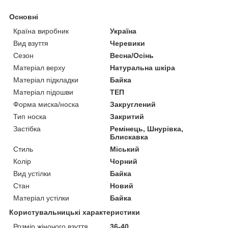
Основні
Країна виробник
Україна
Вид взуття
Черевики
Сезон
Весна/Осінь
Матеріал верху
Натуральна шкіра
Матеріал підкладки
Байка
Матеріал підошви
ТЕП
Форма миска/носка
Закруглений
Тип носка
Закритий
Застібка
Ремінець, Шнурівка,
Блискавка
Стиль
Міський
Колір
Чорний
Вид устілки
Байка
Стан
Новий
Матеріал устілки
Байка
Користувальницькі характеристики
Розмір жіночого взуття
36-40