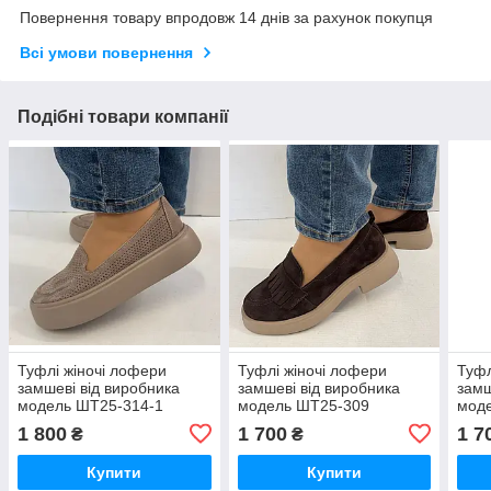
Повернення товару впродовж 14 днів за рахунок покупця
Всі умови повернення
Подібні товари компанії
Туфлі жіночі лофери
Туфлі жіночі лофери
Туфл
замшеві від виробника
замшеві від виробника
замш
модель ШТ25-314-1
модель ШТ25-309
мод
1 800
1 700
1 7
₴
₴
Купити
Купити