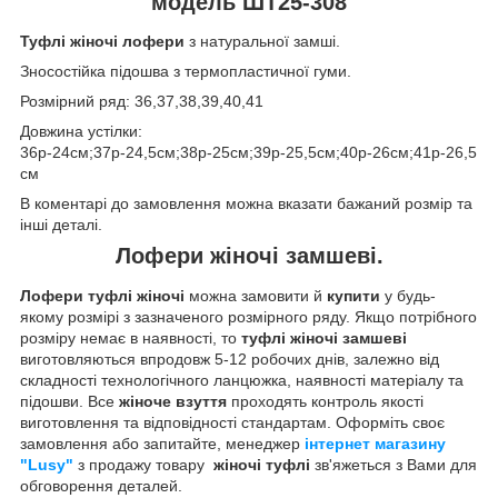
модель ШТ25-308
Туфлі жіночі лофери
з натуральної замші.
Зносостійка підошва з термопластичної гуми.
Розмірний ряд: 36,37,38,39,40,41
Довжина устілки:
36р-24см;37р-24,5см;38р-25см;39р-25,5см;40р-26см;41р-26,5
см
В коментарі до замовлення можна вказати бажаний розмір та
інші деталі.
Лофери жіночі замшеві.
Лофери туфлі
жіночі
можна замовити й
купити
у будь-
якому розмірі з зазначеного розмірного ряду. Якщо потрібного
розміру немає в наявності, то
туфлі жіночі замшеві
виготовляються впродовж 5-12 робочих днів, залежно від
складності технологічного ланцюжка, наявності матеріалу та
підошви. Все
жіноче взуття
проходять контроль якості
виготовлення та відповідності стандартам. Оформіть своє
замовлення або запитайте, менеджер
інтернет магазину
"Lusy"
з продажу товару
жіночі туфлі
зв'яжеться з Вами для
обговорення деталей.