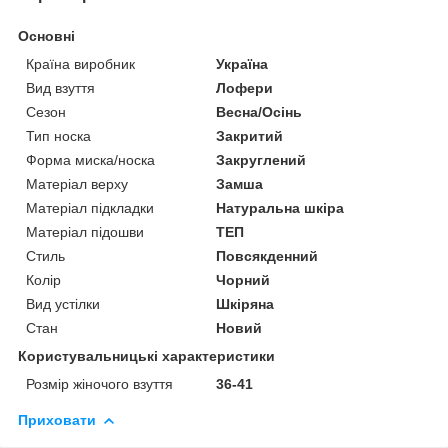
Основні
Країна виробник
Україна
Вид взуття
Лофери
Сезон
Весна/Осінь
Тип носка
Закритий
Форма миска/носка
Закруглений
Матеріал верху
Замша
Матеріал підкладки
Натуральна шкіра
Матеріал підошви
ТЕП
Стиль
Повсякденний
Колір
Чорний
Вид устілки
Шкіряна
Стан
Новий
Користувальницькі характеристики
Розмір жіночого взуття
36-41
Приховати