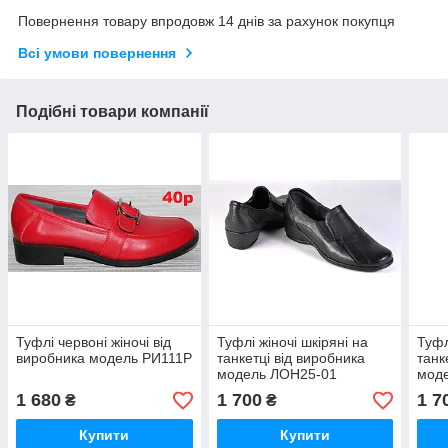
Повернення товару впродовж 14 днів за рахунок покупця
Всі умови повернення
Подібні товари компанії
Туфлі червоні жіночі від
Туфлі жіночі шкіряні на
Туфл
виробника модель РИ111Р
танкетці від виробника
танк
модель ЛОН25-01
мод
1 680
1 700
1 7
₴
₴
Купити
Купити