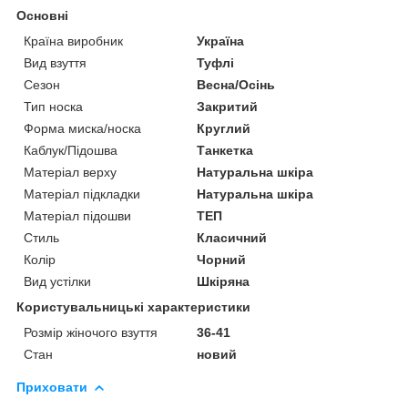
Основні
Країна виробник
Україна
Вид взуття
Туфлі
Сезон
Весна/Осінь
Тип носка
Закритий
Форма миска/носка
Круглий
Каблук/Підошва
Танкетка
Матеріал верху
Натуральна шкіра
Матеріал підкладки
Натуральна шкіра
Матеріал підошви
ТЕП
Стиль
Класичний
Колір
Чорний
Вид устілки
Шкіряна
Користувальницькі характеристики
Розмір жіночого взуття
36-41
Стан
новий
Приховати