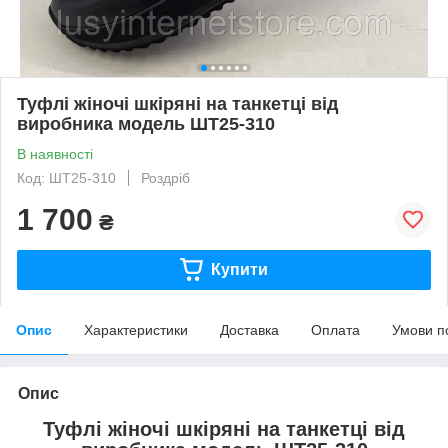
Туфлі жіночі шкіряні на танкетці від
виробника модель ШТ25-310
В наявності
Код: ШТ25-310
Роздріб
1 700
₴
Купити
Опис
Характеристики
Доставка
Оплата
Умови п
Опис
Туфлі жіночі шкіряні на танкетці від