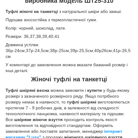
виробника модель ШТ25-310
Туфлі жіночі на танкетці
з натуральної шкіри або замші.
Підошва зносостійка з термопластичної гуми.
Колір: чорний, шоколад, лате.
Розміри: 36,37,38,39,40,41
Довжина устілки:
36р-24см;37р-24,5см;38р-25см;39р-25,5см;40р26см;41р-26,5
см
У коментарі до замовлення можна вказати бажаний розмір і
інші деталі.
Жіночі туфлі на танкетці
Туфлі шкіряні весна
можна замовити і
купити
у будь-якому
розмірі з зазначеного розмірного ряду. Якщо потрібного
розміру немає в наявності, то
туфлі шкіряні
виготовляються
протягом 7 - 9 робочих днів, в залежності від складності
технологічного ланцюжка, наявності матеріалу та підошви.
Все
шкіряне жіноче взуття
проходить контроль якості
виготовлення та відповідності стандартам. Оформіть
замовлення або поставте запитання, менеджер
інтернет
магазину "Lusy"
з продажу
жіночого шкіряного взуття