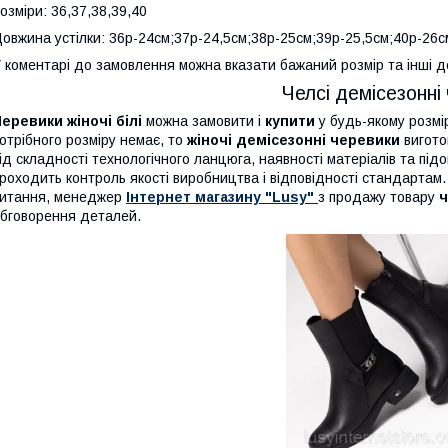
озміри: 36,37,38,39,40
овжина устілки: 36р-24см;37р-24,5см;38р-25см;39р-25,5см;40р-26с
 коментарі до замовлення можна вказати бажаний розмір та інші д
Челсі демісезонні 
еревики жіночі білі
можна замовити і
купити
у будь-якому розмір
отрібного розміру немає, то
жіночі демісезонні черевики
вигото
ід складності технологічного ланцюга, наявності матеріалів та під
роходить контроль якості виробництва і відповідності стандарта
итання, менеджер
Інтернет магазину "Lusy"
з продажу товару
ч
бговорення деталей.