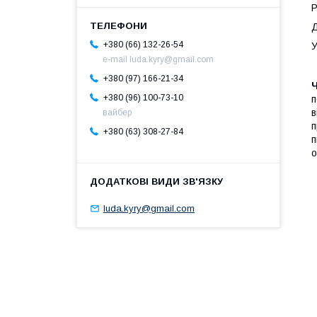
Р
Д
+380 (66) 132-26-54
У
e-mail luda.kyry@gmail.com
+380 (97) 166-21-34
Ч
+380 (96) 100-73-10
п
в
вайбер
п
+380 (63) 308-27-84
п
о
luda.kyry@gmail.com