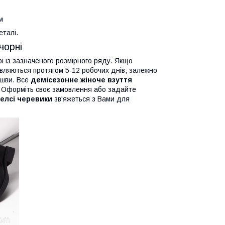
м
еталі.
чорні
і із зазначеного розмірного ряду. Якщо
вляються протягом 5-12 робочих днів, залежно
ошви. Все
демісезонне жіноче взуття
м. Оформіть своє замовлення або задайте
елсі черевики
зв'яжеться з Вами для