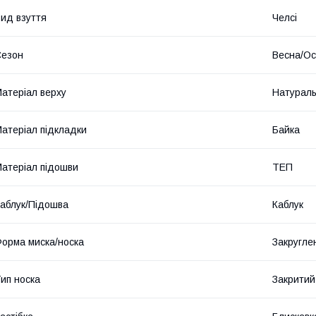
ид взуття
Челсі
Сезон
Весна/Ос
атеріал верху
Натураль
атеріал підкладки
Байка
атеріал підошви
ТЕП
аблук/Підошва
Каблук
орма миска/носка
Закругле
ип носка
Закритий