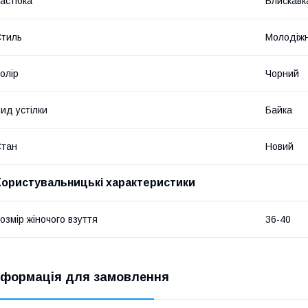
астібка
Блискавк
тиль
Молодіж
олір
Чорний
ид устілки
Байка
Стан
Новий
Користувальницькі характеристики
озмір жіночого взуття
36-40
нформація для замовлення