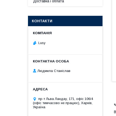
Доставка і оплата
КОНТАКТИ
Lusy
Людмила Станіслав
пр-т Льва Ландау, 171, офіс 106/4
(офіс тимчасово не працює), Харків,
Ч
Україна
В