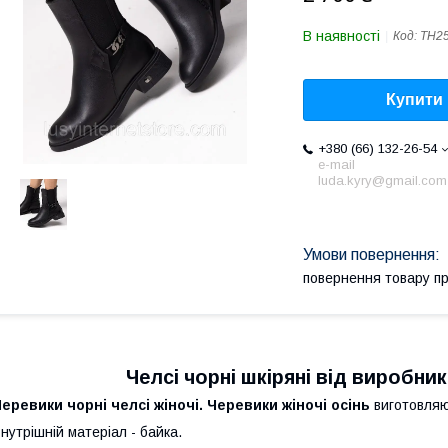
В наявності
Код:
ТН25
Купити
+380 (66) 132-26-54
e-mail
luda.kyry@gmail.com
повернення товару п
Челсі чорні шкіряні від виробни
еревики чорні челсі жіночі. Черевики жіночі осінь
виготовляю
нутрішній матеріал - байка.