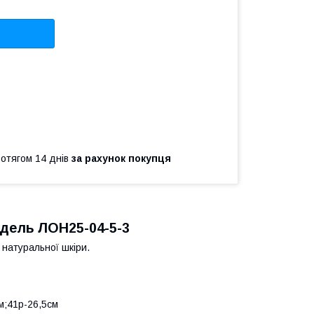
ротягом 14 днів
за рахунок покупця
одель
ЛОН25-04-5-3
натуральної шкіри.
м;41р-26,5см