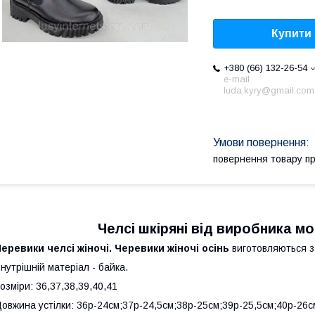
Купити
+380 (66) 132-26-54
e-mail
luda.kyry@gmail.com
повернення товару п
Челсі шкіряні від виробника м
еревики челсі жіночі. Черевики жіночі осінь
виготовляються з 
нутрішній матеріал - байка.
озміри: 36,37,38,39,40,41
овжина устілки: 36р-24см;37р-24,5см;38р-25см;39р-25,5см;40р-26с