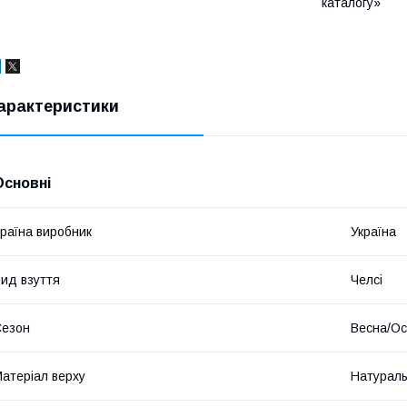
каталогу»
арактеристики
Основні
раїна виробник
Україна
ид взуття
Челсі
Сезон
Весна/Ос
атеріал верху
Натураль