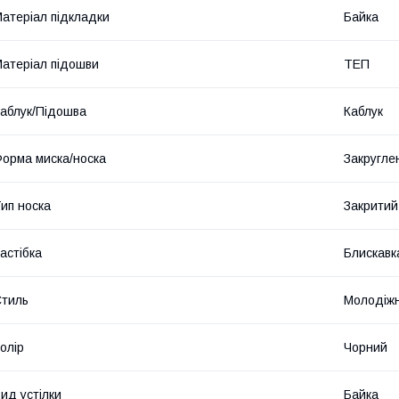
атеріал підкладки
Байка
атеріал підошви
ТЕП
аблук/Підошва
Каблук
орма миска/носка
Закругле
ип носка
Закритий
астібка
Блискавк
тиль
Молодіж
олір
Чорний
ид устілки
Байка