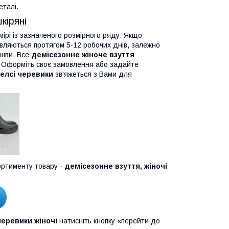
еталі.
кіряні
ірі із зазначеного розмірного ряду. Якщо
вляються протягом 5-12 робочих днів, залежно
ошви. Все
демісезонне жіноче взуття
м. Оформіть своє замовлення або задайте
елсі черевики
зв'яжеться з Вами для
ртименту товару -
демісезонне взуття, жіночі
еревики жіночі
натисніть кнопку «перейти до