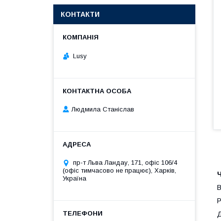
КОНТАКТИ
Lusy
Людмила Станіслав
пр-т Льва Ландау, 171, офіс 106/4
(офіс тимчасово не працює), Харків,
Ч
Україна
В
Р
Д