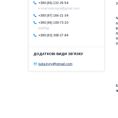
+380 (66) 132-26-54
У
e-mail luda.kyry@gmail.com
+380 (97) 166-21-34
Ч
+380 (96) 100-73-10
п
в
вайбер
п
+380 (63) 308-27-84
п
о
luda.kyry@gmail.com
К