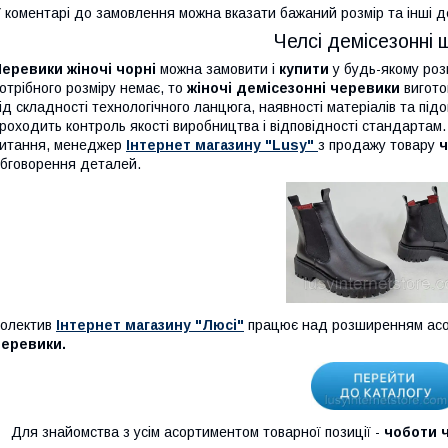
 коментарі до замовлення можна вказати бажаний розмір та інші д
Челсі демісезонні ш
еревики жіночі чорні
можна замовити і
купити
у будь-якому розм
отрібного розміру немає, то
жіночі демісезонні черевики
вигото
ід складності технологічного ланцюга, наявності матеріалів та під
роходить контроль якості виробництва і відповідності стандарта
итання, менеджер
Інтернет магазину "Lusy"
з продажу товару
ч
бговорення деталей.
олектив
Інтернет магазину "Люсі"
працює над розширенням асо
черевики.
Для знайомства з усім асортиментом товарної позиції -
чоботи ч