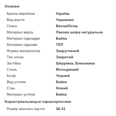
Основні
Країна виробник
Україна
Вид взуття
Черевики
Сезон
Весна/Осінь
Матеріал верху
Лакова шкіра натуральна
Матеріал підкладки
Байка
Матеріал підошви
ТЕП
Форма миска/носка
Закруглений
Тип носка
Закритий
Застібка
Шнурівка, Блискавка
Стиль
Молодіжний
Колір
Чорний
Вид устілки
Байка
Стан
Новий
Матеріал устілки
Байка
Користувальницькі характеристики
Розмір жіночого взуття
36-41