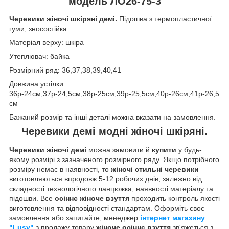
модель ЛО26-75-3
Черевики жіночі шкіряні демі.
Підошва з термопластичної
гуми, зносостійка.
Матеріал верху: шкіра
Утеплювач: байка
Розмірний ряд: 36,37,38,39,40,41
Довжина устілки:
36р-24см;37р-24,5см;38р-25см;39р-25,5см;40р-26см;41р-26,5
см
Бажаний розмір та інші деталі можна вказати на замовлення.
Черевики демі модні жіночі шкіряні.
Черевики жіночі демі
можна замовити й
купити
у будь-
якому розмірі з зазначеного розмірного ряду. Якщо потрібного
розміру немає в наявності, то
жіночі стильні черевики
виготовляються впродовж 5-12 робочих днів, залежно від
складності технологічного ланцюжка, наявності матеріалу та
підошви. Все
осіннє жіноче взуття
проходить контроль якості
виготовлення та відповідності стандартам. Оформіть своє
замовлення або запитайте, менеджер
інтернет магазину
"Lusy"
з продажу товару
жіноче осіннє взуття
зв'яжеться з