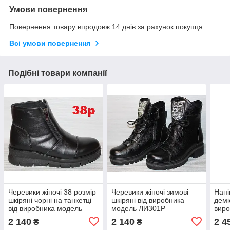
Умови повернення
Повернення товару впродовж 14 днів за рахунок покупця
Всі умови повернення
Подібні товари компанії
Черевики жіночі 38 розмір
Черевики жіночі зимові
Напі
шкіряні чорні на танкетці
шкіряні від виробника
демі
від виробника модель
модель ЛИ301Р
виро
СА3031Р
КС0
2 140
2 140
2 4
₴
₴