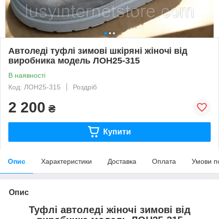
Автоледі туфлі зимові шкіряні жіночі від
виробника модель ЛОН25-315
В наявності
Код: ЛОН25-315
Роздріб
2 200
₴
Купити
Опис
Характеристики
Доставка
Оплата
Умови п
Опис
Туфлі автоледі жіночі зимові від