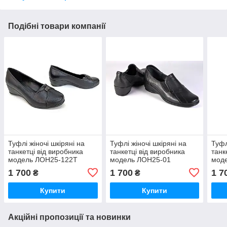
Подібні товари компанії
Туфлі жіночі шкіряні на
Туфлі жіночі шкіряні на
Туфл
танкетці від виробника
танкетці від виробника
танк
модель ЛОН25-122Т
модель ЛОН25-01
мод
1 700
1 700
1 7
₴
₴
Купити
Купити
Акційні пропозиції та новинки