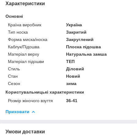
Характеристики
Основні
Країна виробник
Україна
Тип носка
Закритий
Форма миска/носка
Закруглений
Каблук/Підошва
Плоска підошва
Матеріал верху
Натуральна замша
Матеріал підошви
ТЕП
Стиль
Діловий
Стан
Новий
Сезон
зима
Користувальницькі характеристики
Розмір жіночого взуття
36-41
Приховати
Умови доставки