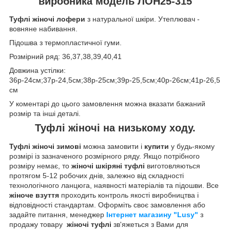
виробника модель ЛОН25-315
Туфлі жіночі лофери
з натуральної шкіри. Утеплювач -
вовняне набивання.
Підошва з термопластичної гуми.
Розмірний ряд: 36,37,38,39,40,41
Довжина устілки:
36р-24см;37р-24,5см;38р-25см;39р-25,5см;40р-26см;41р-26,5
см
У коментарі до цього замовлення можна вказати бажаний
розмір та інші деталі.
Туфлі жіночі на низькому ходу.
Туфлі
жіночі зимові
можна замовити і
купити
у будь-якому
розмірі із зазначеного розмірного ряду. Якщо потрібного
розміру немає, то
жіночі шкіряні туфлі
виготовляються
протягом 5-12 робочих днів, залежно від складності
технологічного ланцюга, наявності матеріалів та підошви. Все
жіноче взуття
проходить контроль якості виробництва і
відповідності стандартам. Оформіть своє замовлення або
задайте питання, менеджер
Інтернет магазину "Lusy"
з
продажу товару
жіночі туфлі
зв'яжеться з Вами для