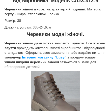
від виробника модель
СЛ23-312-9
Черевики жіночі високі на тракторній підошві.
Матеріал
верху - шкіра.
Утеплювач – байка.
Розмір: 38
Довжина устілки: 38р-24,6см
Черевики модні жіночі.
Черевики жіночі демі
можна замовити і
купити
. Все
жіноче
взуття
проходить контроль якості виробництва і відповідності
стандартам. Оформіть своє замовлення або задайте питання,
менеджер
Інтернет магазину "Lusy"
з продажу товару
жіночі шкіряні черевики високі
зв'яжеться з Вами для
обговорення деталей.