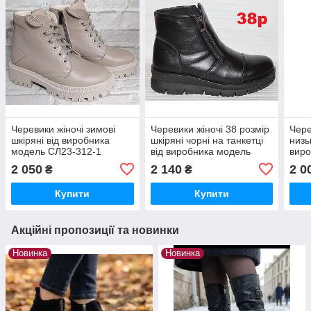
Черевики жіночі зимові
Черевики жіночі 38 розмір
Чере
шкіряні від виробника
шкіряні чорні на танкетці
низь
модель СЛ23-312-1
від виробника модель
виро
СА3031Р
80Р
2 050
2 140
2 0
₴
₴
Купити
Купити
Акційні пропозиції та новинки
Новинка
Новинка