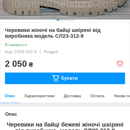
Черевики жіночі на байці шкіряні від
виробника модель СЛ23-312-9
В наявності
Код: СЛ23-312-9
Роздріб
2 050
₴
Купити
Опис
Характеристики
Доставка
Оплата
Умови п
Опис
Черевики на байці бежеві жіночі шкіряні