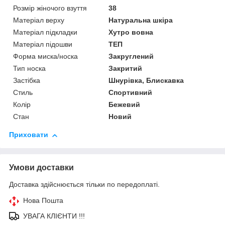
Розмір жіночого взуття
38
Матеріал верху
Натуральна шкіра
Матеріал підкладки
Хутро вовна
Матеріал підошви
ТЕП
Форма миска/носка
Закруглений
Тип носка
Закритий
Застібка
Шнурівка, Блискавка
Стиль
Спортивний
Колір
Бежевий
Стан
Новий
Приховати
Умови доставки
Доставка здійснюється тільки по передоплаті.
Нова Пошта
УВАГА КЛІЄНТИ !!!