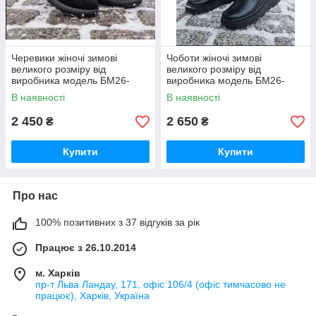
Черевики жіночі зимові
Чоботи жіночі зимові
великого розміру від
великого розміру від
виробника модель БМ26-
виробника модель БМ26-
2115Б
2113Б
В наявності
В наявності
2 450
2 650
₴
₴
Купити
Купити
Про нас
100% позитивних з 37 відгуків за рік
Працює з 26.10.2014
м. Харків
пр-т Льва Ландау, 171, офіс 106/4 (офіс тимчасово не
працює), Харків, Україна