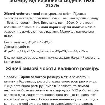
розміру від виробника модель ТН25-
2137Б
Жіночі чоботи зимові
з натуральної шкіри
.
Підошва
зносостійка з термопластичної гуми. Товщина підошви: ззаду
– 5см; попереду – 3см. Висота халяви - 20см. Утеплювач -
вовняне набивання.
Зимові чорні шкіряні чобітки
можна
замовити в демісезонному варіанті.
Матеріал: натуральна
шкіра.
Розмірний ряд: 41,41+,42,43,44
Довжина устілки:
41р-27см;41+р-27,5см;42р-28см;43р-28,5см;44р-29см
В коментарі до замовлення можна вказати бажаний розмір та
інші деталі.
Жіночі зимові чоботи великого розміру.
Чоботи шкіряні великого розміру
можна замовити й
купити
у будь-якому розмірі з зазначеного розмірного ряду.
Якщо потрібного розміру немає в наявності, то
зимові
шкіряні чоботи
виготовляються впродовж 7-12 робочих днів,
залежно від складності технологічного ланцюжка, наявності
матеріалу та підошви. Все
зимове жіноче взуття
проходить
контроль якості виготовлення та відповідності стандартам.