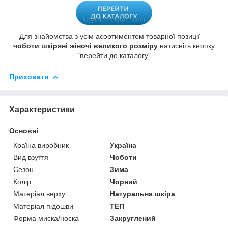
Для знайомства з усім асортиментом товарної позиції —
чоботи шкіряні жіночі великого розміру
натисніть кнопку
"перейти до каталогу"
Приховати
Характеристики
Основні
Країна виробник
Україна
Вид взуття
Чоботи
Сезон
Зима
Колір
Чорний
Матеріал верху
Натуральна шкіра
Матеріал підошви
ТЕП
Форма миска/носка
Закруглений