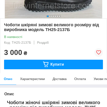
Чоботи шкіряні зимові великого розміру від
виробника модель ТН25-2137Б
В наявності
Код: ТН25-2137Б
Роздріб
3 000
₴
Купити
Опис
Характеристики
Доставка
Оплата
Умови п
Опис
Чоботи жіночі шкіряні зимові великого