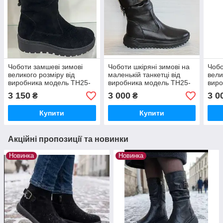
Чоботи замшеві зимові
Чоботи шкіряні зимові на
Чобо
великого розміру від
маленькій танкетці від
вели
виробника модель ТН25-
виробника модель ТН25-
виро
115Б
2137
212
3 150
3 000
3 0
₴
₴
Купити
Купити
Акційні пропозиції та новинки
Новинка
Новинка