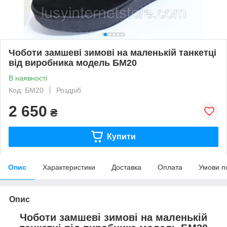
Чоботи замшеві зимові на маленькій танкетці
від виробника модель БМ20
В наявності
Код: БМ20
Роздріб
2 650
₴
Купити
Опис
Характеристики
Доставка
Оплата
Умови п
Опис
Чоботи замшеві зимові на маленькій