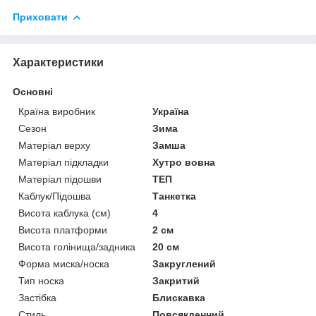
Приховати
Характеристики
Основні
Країна виробник
Україна
Сезон
Зима
Матеріал верху
Замша
Матеріал підкладки
Хутро вовна
Матеріал підошви
ТЕП
Каблук/Підошва
Танкетка
Висота каблука (см)
4
Висота платформи
2 см
Висота голінища/задника
20 см
Форма миска/носка
Закруглений
Тип носка
Закритий
Застібка
Блискавка
Стиль
Повсякденний