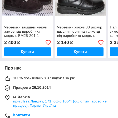
Черевики замшеві жіночі
Черевики жіночі 38 розмір
Напі
зимові від виробника
шкіряні чорні на танкетці
зимо
модель БМ25-201-1
від виробника модель
танк
СА3031Р
мод
2 400
2 140
2 3
₴
₴
Купити
Купити
Про нас
100% позитивних з 37 відгуків за рік
Працює з 26.10.2014
м. Харків
пр-т Льва Ландау, 171, офіс 106/4 (офіс тимчасово не
працює), Харків, Україна
Контакти