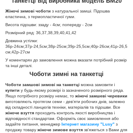
танкетці від виробника модель БМ20
Жіночі
зимові чоботи
з натуральної замші. Підошва
еластична, з термопластичної гуми.
Висота підошви: ззаду - 4см; попереду - 2см
Розмірний ряд: 36,37,38,39,40,41,42
Довжина устілки:
36р-24см;37р-24,5см;38р-25см;39р-25,5см;40р-26см;41р-26,5
см;42р-27см
У коментарях до замовлення можна вказати потрібний розмір
та інші деталі.
Чоботи зимні на танкетці
Чоботи замшові зимові на танкетці
можна замовити і
купити
у будь-якому розмірі із зазначеного розмірного ряда.
Якщо потрібного розміру немає, то
жіночі замшеві черевики
виготовляють протягом семи - дев’яти робочих днів, залежно
від складності ланцюгів техніки, матеріалів та підошви. Все
жіноче взуття
проходить контроль якості виробництва і
відповідності стандартам. Оформіть своє замовлення або
задайте питання, менеджер
Інтернет магазину "Lusy"
з
продажу товару
жіноче зимове взуття
зв'яжеться з Вами для